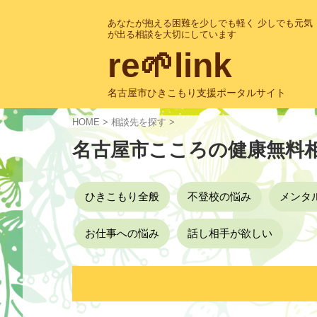
あなたが抱える困難を少しでも軽く 少しでも元気
が出る相談を大切にしています
re🌱link
名古屋市ひきこもり支援ポータルサイト
HOME
>
相談先を探す
>
名古屋市こころの健康無料
ひきこもり全般
不登校の悩み
メンタ
お仕事への悩み
話し相手が欲しい