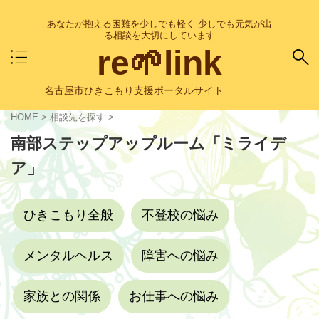
あなたが抱える困難を少しでも軽く 少しでも元気が出
る相談を大切にしています
re🌱link
名古屋市ひきこもり支援ポータルサイト
HOME
>
相談先を探す
>
南部ステップアップルーム「ミライデ
ア」
ひきこもり全般
不登校の悩み
メンタルヘルス
障害への悩み
家族との関係
お仕事への悩み